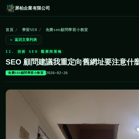
屏柏企業有限公司
首頁
/
學習SEO
/
免費seo顧問學習小教室
← 返回文章列表
II. 技術 SEO 觀察與策略
SEO 顧問建議我重定向舊網址要注意什
2026-02-26
免費SEO顧問學習小教室