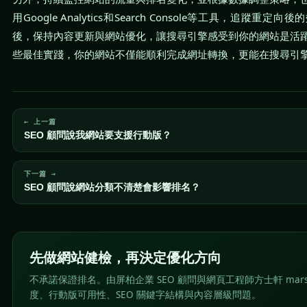
用Google Analytics和Search Console等工具，追蹤
後，保持內容更新與網站優化，讓搜尋引擎感受到你的網站是活
些最佳實踐，你的網站不僅能順利完成網址轉換，更能在搜尋引
← 上一篇
SEO 顧問說我網站要支援行動版？
下一篇 →
SEO 顧問說網站分類不清楚會影響排名？
先做網站健檢，再決定優化方向
不承諾保證排名。由屏柏企業 SEO 顧問與網頁工程師方士軒 mar
度、行動版可用性、SEO 關鍵字結構與內容層級問題。