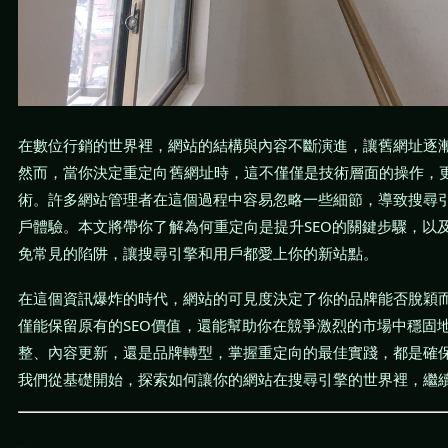
在數位行銷的世界裡，網站的結構與內容不斷演進，讓舊網址逐
然而，當你決定重定向舊網址時，這不僅僅是技術層面的操作，更
術。許多網站管理者在這個過程中容易忽略一些細節，導致搜尋
戶體驗。本文將帶你了解為何重定向是提升SEO的關鍵步驟，以
免常見的陷阱，讓搜尋引擎和用戶都愛上你的新站點。
在這個資訊爆炸的時代，網站的可見度決定了你的品牌能否脫穎
僅能保留原有的SEO價值，還能幫助你在競爭激烈的市場中穩固
整、內容更新，還是品牌轉型，掌握重定向的最佳實踐，都是確
我們從基礎開始，探索如何讓你的網站在搜尋引擎的世界裡，繼