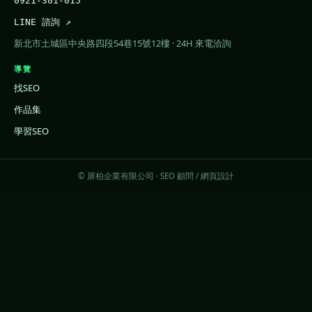
0921-301-015
LINE 諮詢 ↗
新北市土城區中央路四段54巷15號12樓 · 24H 來電洽詢
導覽
找SEO
作品集
學習SEO
© 屏柏企業有限公司 · SEO 顧問 / 網頁設計