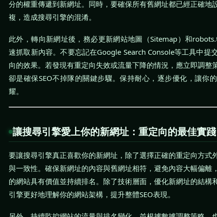
分的權重傳遞到新網址。同時，要確保所有舊網址都已經正確地
複，造成搜尋引擎的混淆。
此外，轉向新網址後，務必更新網站地圖（Sitemap）和robots
速抓取新內容。不要忘記在Google Search Console等工
向的效果。若發現有重定向失效或流量下降的情況，應立即調整
卻是確保SEO不掉隊的關鍵步驟。保持耐心，逐步優化，讓你
耀。
讓搜尋引擎愛上你的新網址：重定向的最佳實踐
要讓搜尋引擎真正喜歡你的新網址，除了選擇正確的重定向方式
與一致性。確保新網址的內容與舊網址相符，避免內容大幅偏離
的網站具有價值並持續排名。除了技術層面，優化新網址的結構
引擎更好地理解你的網站架構，提升整體SEO表現。
另外，持續監控網站的流量與排名變化，並根據數據調整策略，