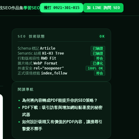
找SEO
作品集
學習SEO
撥打 0921-301-015
加 LINE 詢問 SEO
SEO 技術狀態
OK
Schema 標記
Article
已驗證
Semantic 結構
H1-H3 Tree
已驗證
行動版相容性
RWD Fit
符合
圖片格式
WebP Format
已優化
外連安全
rel="noopener"
100% OK
正式環境標籤
index,follow
符合
閱讀導航
為何將內容轉成PDF能提升你的SEO策略？
PDF下載：吸引訪客與增加網站黏著度的秘密
武器
如何設計吸睛又有價值的PDF內容，讓搜尋引
擎愛不釋手