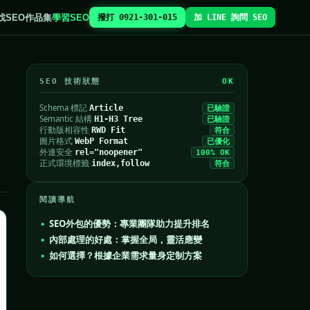
找SEO
作品集
學習SEO
撥打 0921-301-015
加 LINE 詢問 SEO
SEO 技術狀態
OK
Schema 標記
Article
已驗證
Semantic 結構
H1-H3 Tree
已驗證
行動版相容性
RWD Fit
符合
圖片格式
WebP Format
已優化
外連安全
rel="noopener"
100% OK
正式環境標籤
index,follow
符合
閱讀導航
SEO外包的優勢：專業團隊助力提升排名
內部處理的好處：掌握全局，靈活應變
如何選擇？根據企業需求量身定制方案