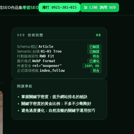
找SEO
作品集
學習SEO
撥打 0921-301-015
加 LINE 詢問 SEO
SEO 技術狀態
OK
Schema 標記
Article
已驗證
Semantic 結構
H1-H3 Tree
已驗證
行動版相容性
RWD Fit
符合
圖片格式
WebP Format
已優化
外連安全
rel="noopener"
100% OK
正式環境標籤
index,follow
符合
閱讀導航
掌握關鍵字密度：提升網站排名的秘訣
關鍵字密度的黃金比例：不多不少剛剛好
避免過度優化：自然流暢的關鍵字運用技巧