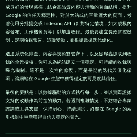
成良好的發現路徑，結合高品質內容與清晰的頁面結構，提升
Google 的信任與穩定性。對於大站或內容量龐大的頁面，考
慮使用分批提交或 Indexing API（針對特定情境，如大規模內
容發布、工作機會頁等）以加速收錄。最後要建立長效監控機
制，定期檢視報告、追蹤變動，並根據數據迭代優化。
透過系統化排查、內容與技術雙管齊下，以及從爬蟲抓取到收
錄的全景檢核，你可以為網站建立一個穩定、可持續的收錄與
曝光機制。這不是一次性的修復，而是長期的迭代與優化循
環，讓網站在 Google 生態中獲得穩定的可見度與信任。
最後的要點是：以數據驅動的方式執行每一步，並以實際證據
支持的改動作為前進的動力。若遇到複雜情況，不妨結合專家
諮詢或工具支援，保持耐心、持續測試，終能在 Google 的索
引機制中重新獲得自信與穩定的曝光。