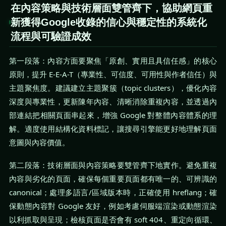
在內容策略與技術層面雙管齊下，協助網頁重
新獲得Google收錄的信心與穩定性的系統化
流程與可驗證成效
第一段落：內容方面要聚焦「原創、實用且具信任感」的核心
原則，提升 E-E-A-T（專業性、可信度、可用性與作者信任）與
主題聚焦度。建議建立主題聚簇（topic clusters），優化內容
深度與專業性，更新陳年內容、清晰消除重複內容，並透過內
部連結把相關頁面串起來，增強 Google 對整體內容體系的理
解。適度使用結構化資料標記，讓搜尋引擎能更好地理解頁面
意圖與內容價值。
第二段落：技術層面與內容策略要雙管齊下地實作。避免重複
內容與劣化的頁面，確保每個重要頁面都有唯一的、可辨識的
canonical；處理多語言/區域版本時，正確使用 hreflang；確
保動態內容對 Google 友好，例如考慮伺服端渲染或動態渲染
以利抓取與呈現；檢核頁面是否會有 soft 404、重定向循環、