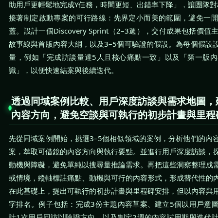
助用戶更輕鬆地完成Y任務，時間更短、出錯率下降」，讓團隊對
接著制定啟動專案的可行路線：先界定小而美的範圍，避免一
蓋。設計一個Discovery Sprint（2–3週），交付成果包括
故事線與首版內容大綱，以及3–5個可驗證的假設。為每個假設
量，例如「完成訪談量達5人且核心痛點一致」以及「第一版
識」，以便快速結案與後續迭代。
透過同域案例比較、用戶深度訪談與需求地圖，
內容方向，避免空談與可執行的初步計畫與里程
先從同域案例開始，挑選3–5個相似領域的案例，分析他們的內
案，萃取可借鏡的內容方向與執行要點。並進行用戶深度訪談，
動機與障礙，避免單純以搜尋量推論需求。再把這些洞察整理成
或情境，縱軸標註痛點、動機與可行的內容形式，形成替代性的
在此基礎上，提出可執行的初步計畫與里程碑安排，但以內容與
字排名。例子包括：完成3份主題內容草案、建立5個以用戶意
計1次用戶回訪以驗證方向、以及制定2週的內容試用期與迭代