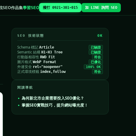
找SEO
作品集
學習SEO
撥打 0921-301-015
加 LINE 詢問 SEO
SEO 技術狀態
OK
Schema 標記
Article
已驗證
Semantic 結構
H1-H3 Tree
已驗證
行動版相容性
RWD Fit
符合
圖片格式
WebP Format
已優化
外連安全
rel="noopener"
100% OK
正式環境標籤
index,follow
符合
閱讀導航
為何新北市企業需要投入SEO優化？
掌握SEO實戰技巧，提升網站曝光度！