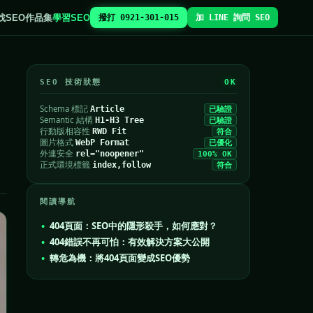
找SEO
作品集
學習SEO
撥打 0921-301-015
加 LINE 詢問 SEO
SEO 技術狀態
OK
Schema 標記
Article
已驗證
Semantic 結構
H1-H3 Tree
已驗證
行動版相容性
RWD Fit
符合
圖片格式
WebP Format
已優化
外連安全
rel="noopener"
100% OK
正式環境標籤
index,follow
符合
閱讀導航
404頁面：SEO中的隱形殺手，如何應對？
404錯誤不再可怕：有效解決方案大公開
轉危為機：將404頁面變成SEO優勢