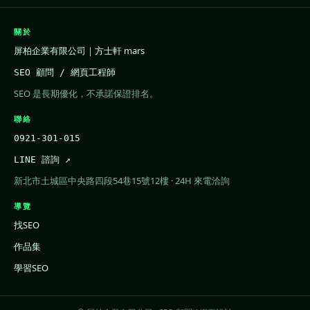
關於
屏柏企業有限公司｜方士軒 mars
SEO 顧問 / 網頁工程師
SEO 是長期優化，不承諾保證排名。
聯絡
0921-301-015
LINE 諮詢 ↗
新北市土城區中央路四段54巷15號12樓 · 24H 來電洽詢
導覽
找SEO
作品集
學習SEO