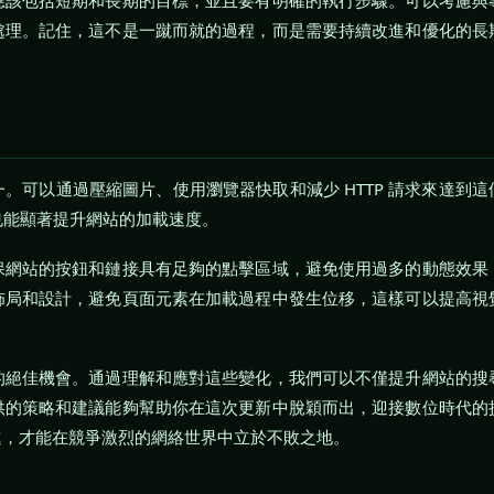
應該包括短期和長期的目標，並且要有明確的執行步驟。可以考慮與
處理。記住，這不是一蹴而就的過程，而是需要持續改進和優化的長
可以通過壓縮圖片、使用瀏覽器快取和減少 HTTP 請求來達到這
也能顯著提升網站的加載速度。
保網站的按鈕和鏈接具有足夠的點擊區域，避免使用過多的動態效果
佈局和設計，避免頁面元素在加載過程中發生位移，這樣可以提高視
的絕佳機會。通過理解和應對這些變化，我們可以不僅提升網站的搜
供的策略和建議能夠幫助你在這次更新中脫穎而出，迎接數位時代的
進，才能在競爭激烈的網絡世界中立於不敗之地。